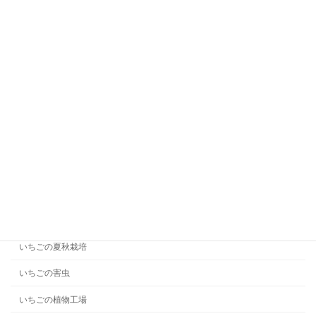
いちごの閉鎖型・室内植物工場の事例17選【日本
と海外】
2025年12月25日
カテゴリー
いちごで新規就農
いちごのアクアポニックス
いちごの問題解決
いちごの基礎知識
いちごの夏秋栽培
いちごの害虫
いちごの植物工場