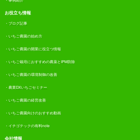
お役立ち情報
・
ブログ記事
・
いちご農園の始め方
・
いちご農園の開業に役立つ情報
・
いちご栽培におすすめの農薬とIPM防除
・
いちご農園の環境制御の改善
・
農業DXいちごセミナー
・
いちご農園の経営改善
・
いちご農園向けのおすすめ動画
・
イチゴテックの有料note
会社情報