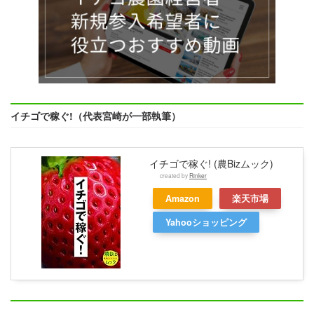
イチゴで稼ぐ!（代表宮崎が一部執筆）
イチゴで稼ぐ! (農Bizムック)
created by
Rinker
Amazon
楽天市場
Yahooショッピング