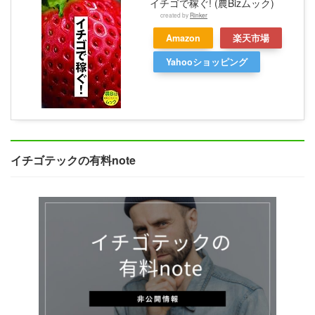
イチゴで稼ぐ! (農Bizムック)
created by
Rinker
Amazon
楽天市場
Yahooショッピング
イチゴテックの有料note